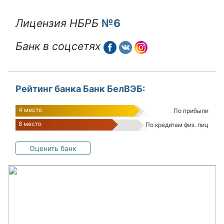
Лицензия НБРБ
№6
Банк в соцсетях
text
text
text
Рейтинг банка Банк БелВЭБ:
4 место
По прибыли
8 место
По кредитам физ. лиц
Оценить банк