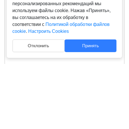
персонализированных рекомендаций мы
используем файлы cookie. Нажав «Принять»,
вы соглашаетесь на их обработку в
соответствии с
Политикой обработки файлов
cookie
.
Настроить Cookies
Отклонить
Принять
О компании
Контактная информация
Редакция
Размещение рекламы
Настройка файлов cookie
Byfin.by © 2019-2025 | Все права защищены.
Документы
При использовании материалов гиперссылка на Byfin.by обязательна.
ООО «Ювилс Лизинг» не является финансовой или микрофинансовой
организацией, не оказывает услуг по оформлению и предоставлению населению